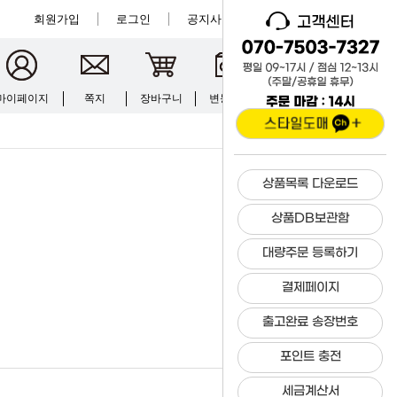
회원가입
로그인
공지사항
크루입점
마이페이지
쪽지
장바구니
변동현황
문의하기
상품목록 다운로드
상품DB보관함
대량주문 등록하기
결제페이지
출고완료 송장번호
23-04-19 17:36
포인트 충전
세금계산서