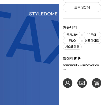
크루 SCM
커뮤니티
공지사항
1:1문의
F&Q
이용가이드
시스템에러
입점제휴 ▶
banana3539@naver.co
m