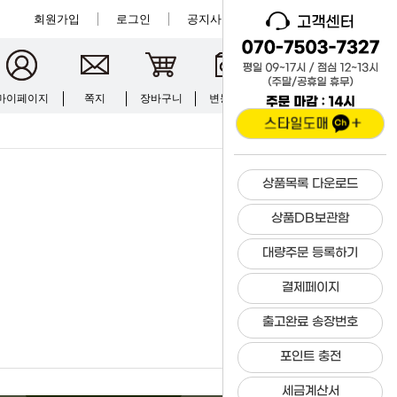
회원가입
로그인
공지사항
크루입점
마이페이지
쪽지
장바구니
변동현황
문의하기
상품목록 다운로드
상품DB보관함
대량주문 등록하기
결제페이지
출고완료 송장번호
23-04-19 17:32
포인트 충전
세금계산서