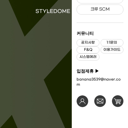
크루 SCM
커뮤니티
공지사항
1:1문의
F&Q
이용가이드
시스템에러
입점제휴 ▶
banana3539@naver.co
m